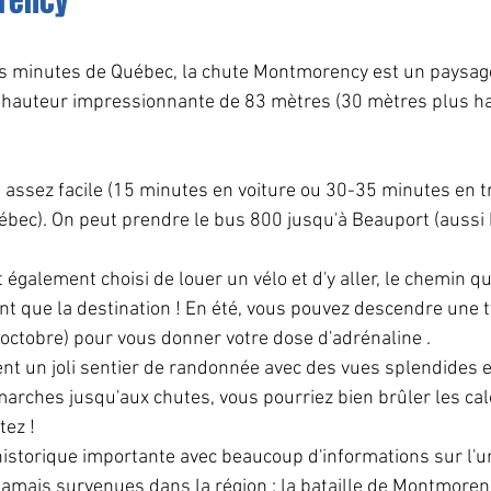
rency
 minutes de Québec, la chute Montmorency est un paysag
a hauteur impressionnante de 83 mètres (30 mètres plus ha
 assez facile (15 minutes en voiture ou 30-35 minutes en t
ec). On peut prendre le bus 800 jusqu'à Beauport (aussi
également choisi de louer un vélo et d'y aller, le chemin qu
 que la destination ! En été, vous pouvez descendre une t
octobre) pour vous donner votre dose d'adrénaline .
ent un joli sentier de randonnée avec des vues splendides et
marches jusqu'aux chutes, vous pourriez bien brûler les cal
tez !
historique importante avec beaucoup d'informations sur l'un
jamais survenues dans la région : la bataille de Montmoren