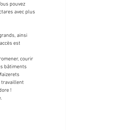
Vous pouvez 
ctares avec plus 
grands, ainsi 
accès est 
romener, courir 
ns bâtiments 
Maizerets 
travaillent 
ore ! 
.