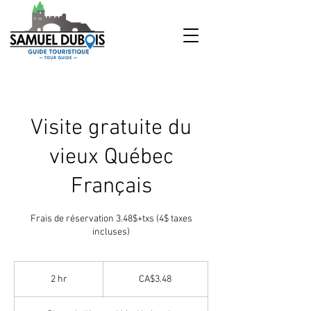
Visite gratuite du
vieux Québec
Français
Frais de réservation 3.48$+txs (4$ taxes
incluses)
3.48
Canadian
2 hr
2
CA$3.48
dollars
h
r