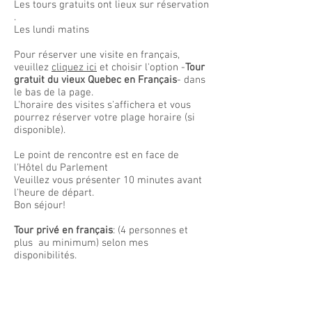
Les tours gratuits ont lieux sur réservation
.
Les lundi matins
Pour réserver une visite en français,
v
euillez
cliquez ici
et choisir l'option -
Tour
gratuit du vieux Quebec en Français
- dans
le bas de la page.
L'horaire des visites s'affichera et vous
pourrez réserver votre plage horaire (si
disponible).
Le point de rencontre est en face de
l'Hôtel du Parlement
Veuillez vous présenter 10 minutes avant
l'heure de départ.
Bon séjour!
Tour privé en français
: (4 personnes et
plus au minimum) selon mes
disponibilités.
Pour les tours privé, il y a un tarif.
Veuillez communiquer avec nous.